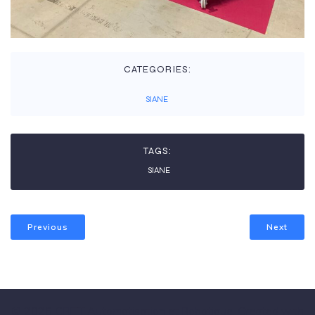
CATEGORIES:
SIANE
TAGS:
SIANE
Previous
Next
© 2026 CRITT Automatisation et Robotique. Created with