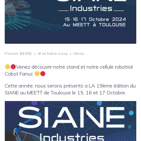
-
-
Florian BESSE
18 octobre 2024
16h02
Venez découvrir notre stand et notre cellule robotisé
Cobot Fanuc
Cette année, nous serons présents a LA 19ème édition du
SIANE au MEETT de Toulouse le 15, 16 et 17 Octobre.