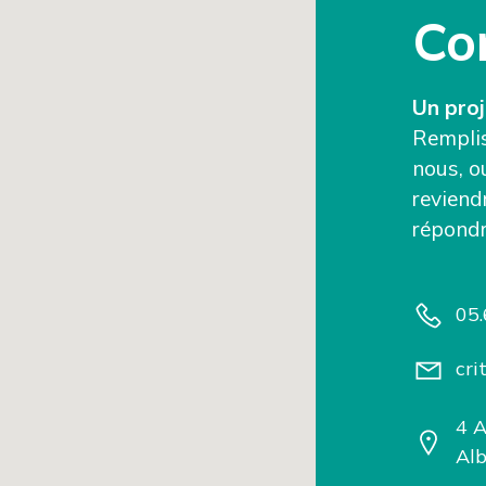
Co
Un proj
Remplis
nous, o
reviend
répondr
05.
cri
4 A
Alb