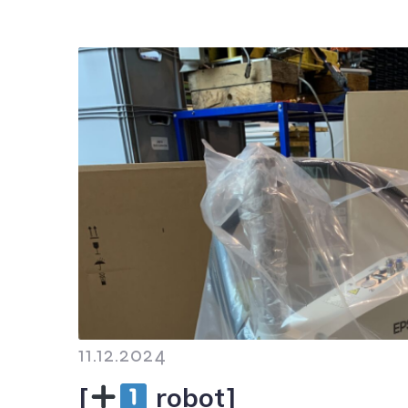
11.12.2024
[
robot]