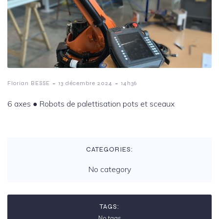
-
-
Florian BESSE
13 décembre 2024
14h36
6 axes ️● Robots de palettisation pots et sceaux
CATEGORIES:
No category
TAGS:
No tags