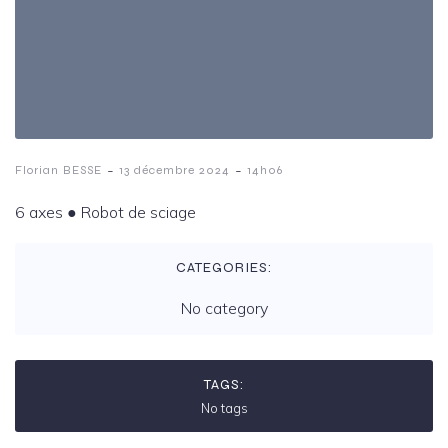
-
-
Florian BESSE
13 décembre 2024
14h06
6 axes ️● Robot de sciage
CATEGORIES:
No category
TAGS:
No tags