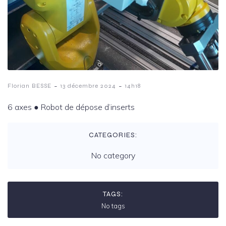
-
-
Florian BESSE
13 décembre 2024
14h18
6 axes ️● Robot de dépose d’inserts
CATEGORIES:
No category
TAGS:
No tags