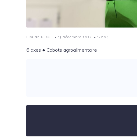
-
-
Florian BESSE
13 décembre 2024
14h04
6 axes ️● Cobots agroalimentaire