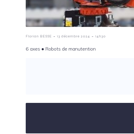
-
-
Florian BESSE
13 décembre 2024
14h30
6 axes ️● Robots de manutention