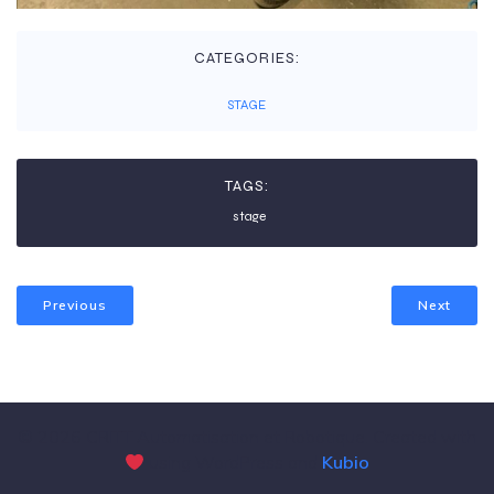
CATEGORIES:
STAGE
TAGS:
stage
Previous
Next
© 2026 CRITT Automatisation et Robotique. Created with
using WordPress and
Kubio